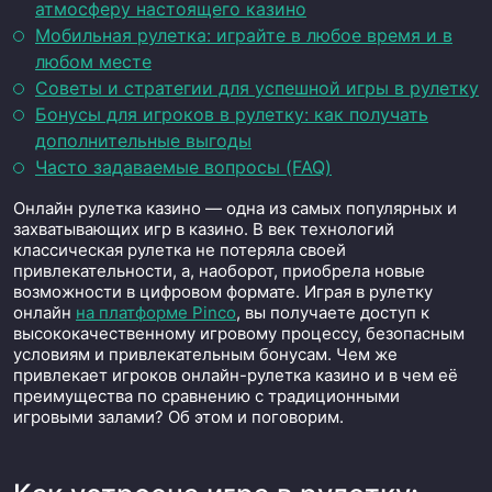
атмосферу настоящего казино
Мобильная рулетка: играйте в любое время и в
любом месте
Советы и стратегии для успешной игры в рулетку
Бонусы для игроков в рулетку: как получать
дополнительные выгоды
Часто задаваемые вопросы (FAQ)
Онлайн рулетка казино — одна из самых популярных и
захватывающих игр в казино. В век технологий
классическая рулетка не потеряла своей
привлекательности, а, наоборот, приобрела новые
возможности в цифровом формате. Играя в рулетку
онлайн
на платформе Pinco
, вы получаете доступ к
высококачественному игровому процессу, безопасным
условиям и привлекательным бонусам. Чем же
привлекает игроков онлайн-рулетка казино и в чем её
преимущества по сравнению с традиционными
игровыми залами? Об этом и поговорим.