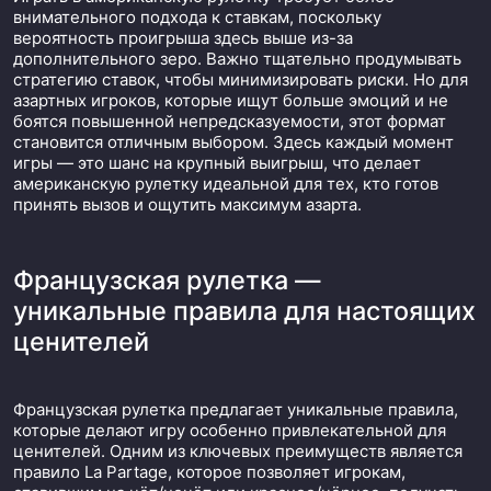
внимательного подхода к ставкам, поскольку
вероятность проигрыша здесь выше из-за
дополнительного зеро. Важно тщательно продумывать
стратегию ставок, чтобы минимизировать риски. Но для
азартных игроков, которые ищут больше эмоций и не
боятся повышенной непредсказуемости, этот формат
становится отличным выбором. Здесь каждый момент
игры — это шанс на крупный выигрыш, что делает
американскую рулетку идеальной для тех, кто готов
принять вызов и ощутить максимум азарта.
Французская рулетка —
уникальные правила для настоящих
ценителей
Французская рулетка предлагает уникальные правила,
которые делают игру особенно привлекательной для
ценителей. Одним из ключевых преимуществ является
правило La Partage, которое позволяет игрокам,