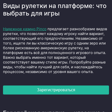
Виды рулетки на платформе: что
выбрать для игры
Надежное казино Pinco
предлагает разнообразие видов
рулетки, что позволяет каждому игроку найти вариант,
соответствующий его предпочтениям. Независимо от
того, ищете ли вы классическую игру с одним зеро или
более рискованную американскую рулетку, на
платформе есть всё для полноценного игрового опыта.
Важно выбрать именно тот вариант, который
соответствует вашему стилю игры. Попробуйте разные
виды, чтобы найти лучший для себя, и наслаждайтесь
процессом, независимо от уровня вашего опыта.
Зарегистрироваться