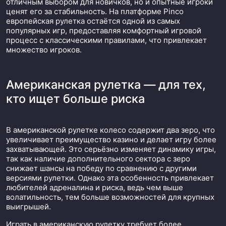
отличным выбором для новичков, но и опытные игроки
ценят его за стабильность. На платформе Pinco
европейская рулетка остаётся одной из самых
популярных игр, предоставляя комфортный игровой
процесс с классическими правилами, что привлекает
множество игроков.
Американская рулетка — для тех,
кто ищет больше риска
В американской рулетке колесо содержит два зеро, что
увеличивает преимущество казино и делает игру более
захватывающей. Это серьёзно изменяет динамику игры,
так как наличие дополнительного сектора с зеро
снижает шансы на победу по сравнению с другими
версиями рулетки. Однако эта особенность привлекает
любителей адреналина и риска, ведь чем выше
волатильность, тем больше возможностей для крупных
выигрышей.
Играть в американскую рулетку требует более