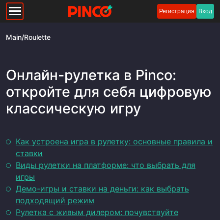
Регистрация
Вход
Main
/
Roulette
Онлайн-рулетка в Pinco:
откройте для себя цифровую
классическую игру
Как устроена игра в рулетку: основные правила и
ставки
Виды рулетки на платформе: что выбрать для
игры
Демо-игры и ставки на деньги: как выбрать
подходящий режим
Рулетка с живым дилером: почувствуйте