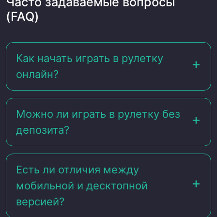
Часто задаваемые вопросы
(FAQ)
Как начать играть в рулетку
онлайн?
Можно ли играть в рулетку без
депозита?
Есть ли отличия между
мобильной и десктопной
версией?