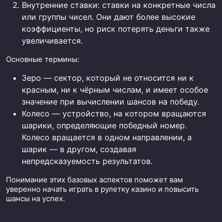
Внутренние ставки: ставки на конкретные числа
или группы чисел. Они дают более высокие
коэффициенты, но риск потерять деньги также
увеличивается.
Основные термины:
Зеро — сектор, который не относится ни к
красным, ни к чёрным числам, и имеет особое
значение при вычислении шансов на победу.
Колесо — устройство, на котором вращаются
шарики, определяющие победный номер.
Колесо вращается в одном направлении, а
шарик — в другом, создавая
непредсказуемость результатов.
Понимание этих базовых аспектов поможет вам
уверенно начать играть в рулетку казино и повысить
шансы на успех.