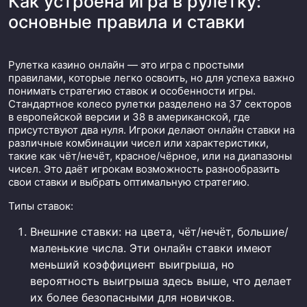
Как устроена игра в рулетку:
основные правила и ставки
Рулетка казино онлайн — это игра с простыми
правилами, которые легко освоить, но для успеха важно
понимать стратегию ставок и особенности игры.
Стандартное колесо рулетки разделено на 37 секторов
в европейской версии и 38 в американской, где
присутствуют два нуля. Игроки делают онлайн ставки на
различные комбинации чисел или характеристики,
такие как чёт/нечёт, красное/чёрное, или на диапазоны
чисел. Это даёт игрокам возможность разнообразить
свои ставки и выбрать оптимальную стратегию.
Типы ставок:
Внешние ставки: на цвета, чёт/нечёт, большие/
маленькие числа. Эти онлайн ставки имеют
меньший коэффициент выигрыша, но
вероятность выигрыша здесь выше, что делает
их более безопасными для новичков.