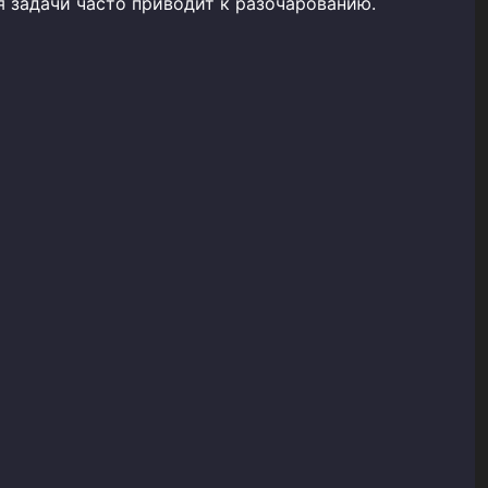
я задачи часто приводит к разочарованию.