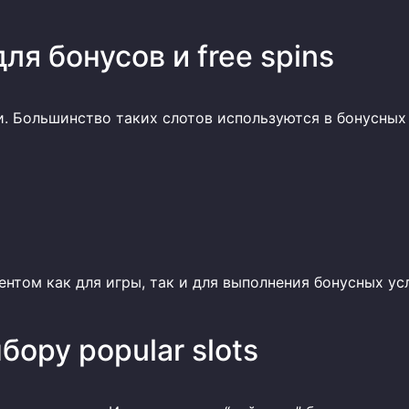
для бонусов и free spins
и. Большинство таких слотов используются в бонусных 
ентом как для игры, так и для выполнения бонусных ус
ору popular slots