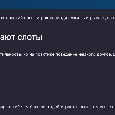
ательский опыт: игрок периодически выигрывает, но п
рают слоты
тильность, но на практике поведение немного другое. 
ности”: чем больше людей играет в слот, тем выше е