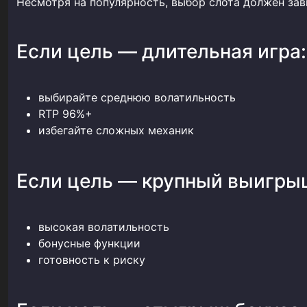
Несмотря на популярность, выбор слота должен зав
Если цель — длительная игра:
выбирайте среднюю волатильность
RTP 96%+
избегайте сложных механик
Если цель — крупный выигры
высокая волатильность
бонусные функции
готовность к риску