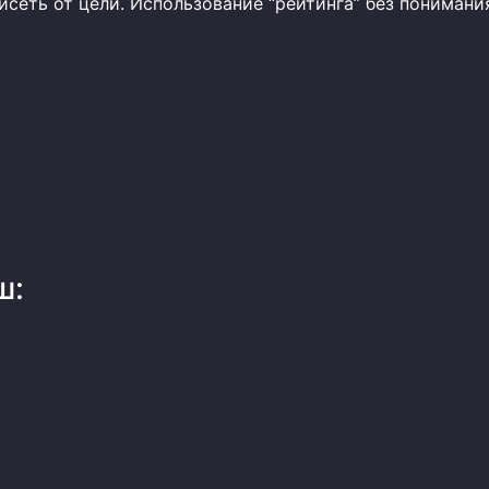
исеть от цели. Использование “рейтинга” без понимани
ш: